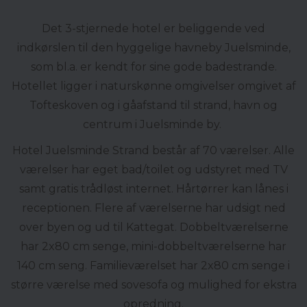
Det 3-stjernede hotel er beliggende ved
indkørslen til den hyggelige havneby Juelsminde,
som bl.a. er kendt for sine gode badestrande.
Hotellet ligger i naturskønne omgivelser omgivet af
Tofteskoven og i gåafstand til strand, havn og
centrum i Juelsminde by.
Hotel Juelsminde Strand består af 70 værelser. Alle
værelser har eget bad/toilet og udstyret med TV
samt gratis trådløst internet. Hårtørrer kan lånes i
receptionen. Flere af værelserne har udsigt ned
over byen og ud til Kattegat. Dobbeltværelserne
har 2x80 cm senge, mini-dobbeltværelserne har
140 cm seng. Familieværelset har 2x80 cm senge i
større værelse med sovesofa og mulighed for ekstra
opredning.