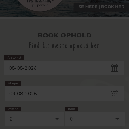
BOOK OPHOLD
Find dit næste ophold her
Ankomst
Afrejse
Voksne
Børn
2
0