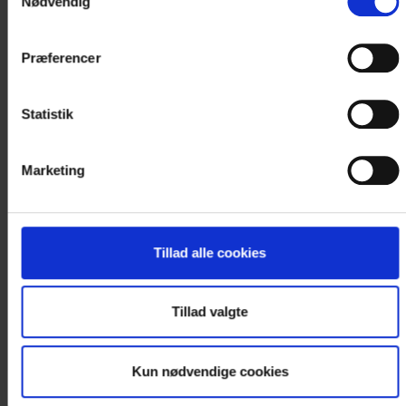
HOTEL JUELSMINDE STRAND
Nødvendig
1 NAT
Vi gentager succesen fra sidste år!
Præferencer
Kom til en forrygende dag, hvor vi tuner ind på TV
2...
Statistik
Fra DKK 1.550,-
Se ophold
Marketing
Pris pr. person
Tillad alle cookies
Tillad valgte
Kun nødvendige cookies