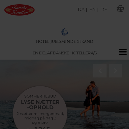
DA |
EN |
DE
M
EN DEL AF DANSKE HOTELLER A/S