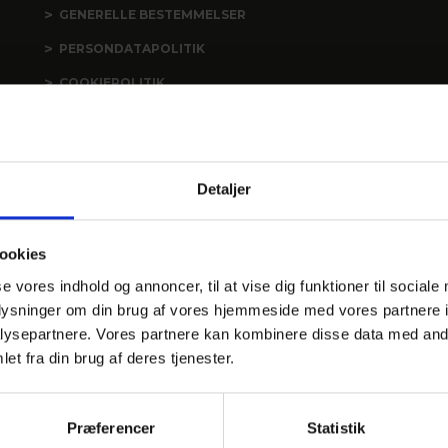
GENERELLE BESTEMMELSER
PERSONDATAPOLITIK
COOKIEPOLITIK
JOB PÅ HOTELLET
DANSKE HOTELLER
Detaljer
ookies
se vores indhold og annoncer, til at vise dig funktioner til sociale
oplysninger om din brug af vores hjemmeside med vores partnere i
ysepartnere. Vores partnere kan kombinere disse data med andr
et fra din brug af deres tjenester.
ORES HOTELLER OG KATEGORI
Præferencer
Statistik