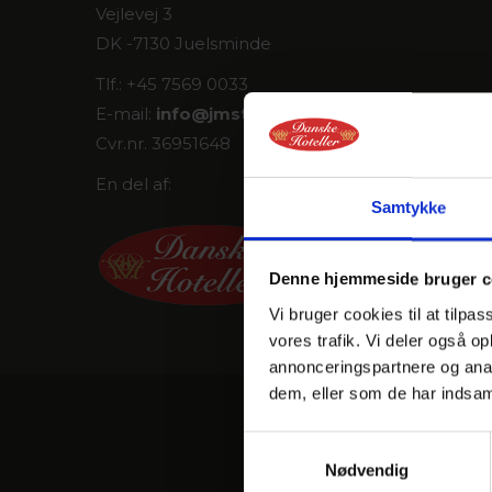
Vejlevej 3
DK -7130 Juelsminde
Tlf.: +45 7569 0033
E-mail:
info@
jmstrand.dk
Cvr.nr. 36951648
En del af:
Samtykke
Denne hjemmeside bruger c
Vi bruger cookies til at tilpas
vores trafik. Vi deler også 
annonceringspartnere og anal
dem, eller som de har indsaml
V
Samtykkevalg
Nødvendig