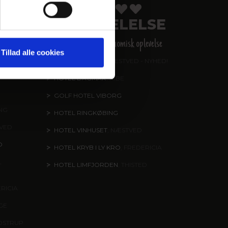
FORKÆLELSE
en,
Helstøbt gastronomisk oplevelse
Tillad alle cookies
HOTEL KIRSTINE
, NÆSTVED - NYHED!
ND
HOTEL DAGMAR
, RIBE
GOLF HOTEL VIBORG
ING
HOTEL RINGKØBING
TVED
HOTEL VINHUSET
, NÆSTVED
O
HOTEL KRYB I LY KRO
, FREDERICIA
,
HOTEL LIMFJORDEN
, THISTED
ERICIA
NGE
DSTRUP