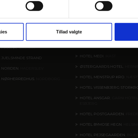
ANDKANTEN
KLASSISK
Gastronomi og naturen
Gastronomi, byerne, natur
ies
Tillad valgte
underholdning
 SØPARKEN
, AABYBRO
HOTEL ÅRSLEV KRO
, BRABRA
 MARINA
, GRENAA
HOTEL MEDI
, IKAST
 JUELSMINDE STRAND
ØSTERGAARDS HOTEL
, HERN
L NORDEN
, HADERSLEV
HOTEL MENSTRUP KRO
, NÆS
L NØRHERREDHUS
, NORDBORG
HOTEL VISSENBJERG STORKR
HOTEL ANSGAR
, GARNI HOTEL
ESBJERG
HOTEL POSTGAARDEN
, FRED
HOTEL BYMOSE HEGN
, HELSI
HOTEL PEJSEGAARDEN
, BRÆ