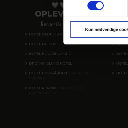
OPLEVELSER
V
Nærområde og oplevelser
Kun nødvendige cook
HOTEL VILDBJERG
HOTEL
HOTEL FALKEN
, VIDEBÆK
HOTEL
HOTEL HJALLERUP KRO
HOTEL
DRONNINGLUND HOTEL
HOTE
HOTEL LYNGGÅRDEN
, GARNI HOTEL,
HOTE
HERNING
HOTEL PHØNIX
, GARNI HOTEL,
BRØNDERSLEV