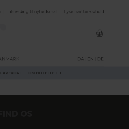
i
Tilmelding til nyhedsmail
Lyse nætter-ophold
DANMARK
DA |
EN |
DE
GAVEKORT
OM HOTELLET
FIND OS