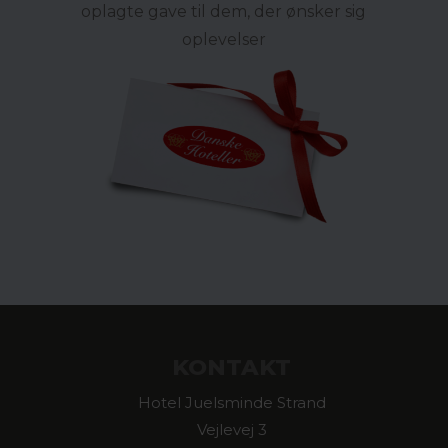
oplagte gave til dem, der ønsker sig
oplevelser
KONTAKT
Hotel Juelsminde Strand
Vejlevej 3