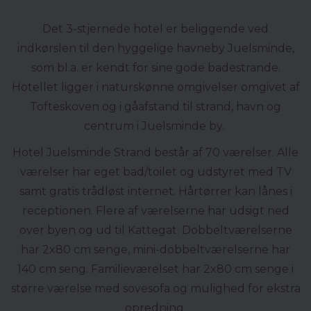
Det 3-stjernede hotel er beliggende ved
indkørslen til den hyggelige havneby Juelsminde,
som bl.a. er kendt for sine gode badestrande.
Hotellet ligger i naturskønne omgivelser omgivet af
Tofteskoven og i gåafstand til strand, havn og
centrum i Juelsminde by.
Hotel Juelsminde Strand består af 70 værelser. Alle
værelser har eget bad/toilet og udstyret med TV
samt gratis trådløst internet. Hårtørrer kan lånes i
receptionen. Flere af værelserne har udsigt ned
over byen og ud til Kattegat. Dobbeltværelserne
har 2x80 cm senge, mini-dobbeltværelserne har
140 cm seng. Familieværelset har 2x80 cm senge i
større værelse med sovesofa og mulighed for ekstra
opredning.