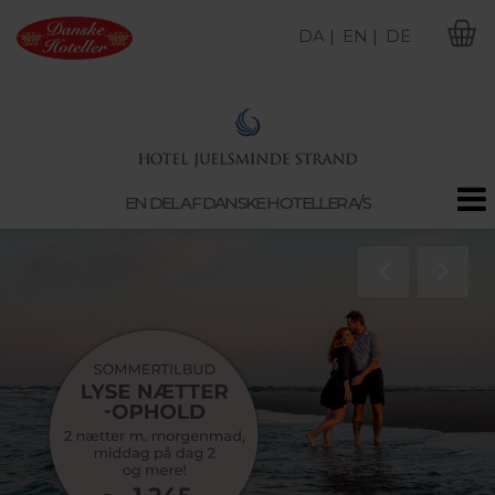
DA |
EN |
DE
M
EN DEL AF DANSKE HOTELLER A/S