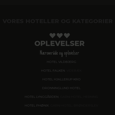
VORES HOTELLER OG KATEGORIER
OPLEVELSER
Nærområde og oplevelser
HOTEL VILDBJERG
HOTEL FALKEN
, VIDEBÆK
HOTEL HJALLERUP KRO
DRONNINGLUND HOTEL
HOTEL LYNGGÅRDEN
, GARNI HOTEL, HERNING
HOTEL PHØNIX
, GARNI HOTEL, BRØNDERSLEV