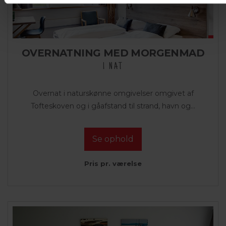
OVERNATNING MED MORGENMAD
1 NAT
Overnat i naturskønne omgivelser omgivet af
Tofteskoven og i gåafstand til strand, havn og...
Se ophold
Pris pr. værelse