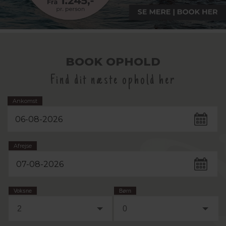
BOOK OPHOLD
Find dit næste ophold her
Ankomst
Afrejse
Voksne
Børn
2
0