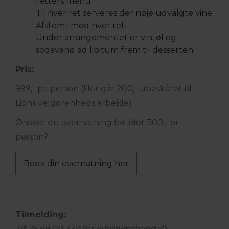
retters menu
Til hver ret serveres der nøje udvalgte vine.
Afstemt med hver ret.
Under arrangementet er vin, øl og
sodavand ad libitum frem til desserten.
Pris:
999,- pr. person (Her går 200,- ubeskåret til
Lions velgørenheds arbejde)
Ønsker du overnatning for blot 300,- pr
person?
Book din overnatning her
Tilmelding:
Tlf: 75 69 00 33 eller info@jmstrand.dk