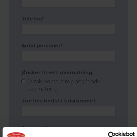
Telefon
*
Antal personer
*
Ønsker til evt. overnatning
Ja tak, kontakt mig angående
overnatning
Træffes bedst i tidsrummet
Kommentar