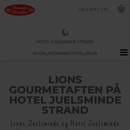
DA |
EN |
DE
M
EN DEL AF DANSKE HOTELLER A/S
LIONS
GOURMETAFTEN PÅ
HOTEL JUELSMINDE
STRAND
Lions Juelsminde og Hotel Juelsminde