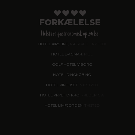
FORKÆLELSE
Helstøbt gastronomisk oplevelse
HOTEL KIRSTINE
, NÆSTVED - NYHED!
HOTEL DAGMAR
, RIBE
GOLF HOTEL VIBORG
HOTEL RINGKØBING
HOTEL VINHUSET
, NÆSTVED
HOTEL KRYB I LY KRO
, FREDERICIA
HOTEL LIMFJORDEN
, THISTED