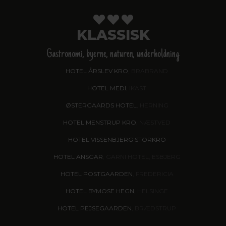
KLASSISK
Gastronomi, byerne, naturen, underholdning
HOTEL ÅRSLEV KRO
, BRABRAND
HOTEL MEDI
, IKAST
ØSTERGAARDS HOTEL
, HERNING
HOTEL MENSTRUP KRO
, NÆSTVED
HOTEL VISSENBJERG STORKRO
HOTEL ANSGAR
, GARNI HOTEL, ESBJERG
HOTEL POSTGAARDEN
, FREDERICIA
HOTEL BYMOSE HEGN
, HELSINGE
HOTEL PEJSEGAARDEN
, BRÆDSTRUP