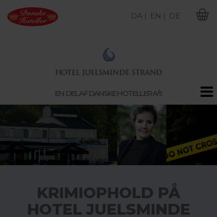
DA |
EN |
DE
M
EN DEL AF DANSKE HOTELLER A/S
KRIMIOPHOLD PÅ
HOTEL JUELSMINDE