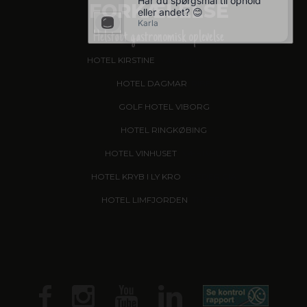
FORKÆLELSE
Helstøbt gastronomisk oplevelse
HOTEL KIRSTINE
, NÆSTVED - NYHED!
HOTEL DAGMAR
, RIBE
GOLF HOTEL VIBORG
HOTEL RINGKØBING
HOTEL VINHUSET
, NÆSTVED
HOTEL KRYB I LY KRO
, FREDERICIA
HOTEL LIMFJORDEN
, THISTED