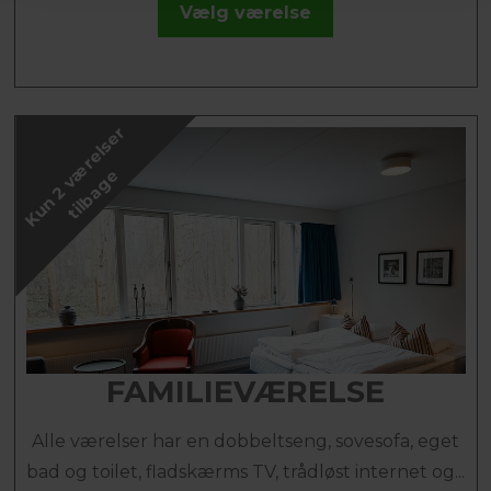
Vælg værelse
K
u
n
2
v
æ
r
e
l
s
e
r
t
i
l
b
a
g
e
FAMILIEVÆRELSE
Alle værelser har en dobbeltseng, sovesofa, eget
bad og toilet, fladskærms TV, trådløst internet og...