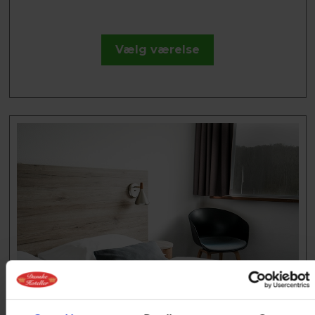
Vælg værelse
DOBBELTVÆRELSE