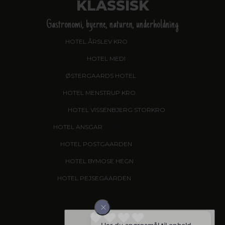
KLASSISK
Gastronomi, byerne, naturen, underholdning
HOTEL ÅRSLEV KRO
, BRABRAND
HOTEL MEDI
, IKAST
ØSTERGAARDS HOTEL
, HERNING
HOTEL MENSTRUP KRO
, NÆSTVED
HOTEL VISSENBJERG STORKRO
HOTEL ANSGAR
, GARNI HOTEL, ESBJERG
HOTEL POSTGAARDEN
, FREDERICIA
HOTEL BYMOSE HEGN
, HELSINGE
HOTEL PEJSEGAARDEN
, BRÆDSTRUP