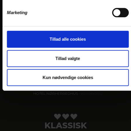
HOTEL PHØNIX
, GARNI HOTEL, BRØNDERSLEV
Marketing
VANDKANTEN
Tillad alle cookies
Gastronomi og naturen
HOTEL SØPARKEN
, AABYBRO
Tillad valgte
HOTEL MARINA
, GRENAA
HOTEL JUELSMINDE STRAND
Kun nødvendige cookies
HOTEL NORDEN
, HADERSLEV
HOTEL NØRHERREDHUS
, NORDBORG
KLASSISK