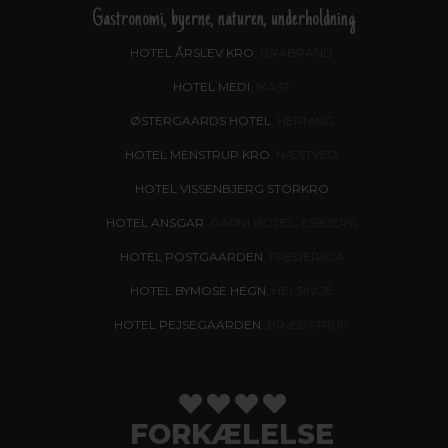
Gastronomi, byerne, naturen, underholdning
HOTEL ÅRSLEV KRO
, BRABRAND
HOTEL MEDI
, IKAST
ØSTERGAARDS HOTEL
, HERNING
HOTEL MENSTRUP KRO
, NÆSTVED
HOTEL VISSENBJERG STORKRO
HOTEL ANSGAR
, GARNI HOTEL, ESBJERG
HOTEL POSTGAARDEN
, FREDERICIA
HOTEL BYMOSE HEGN
, HELSINGE
HOTEL PEJSEGAARDEN
, BRÆDSTRUP
FORKÆLELSE