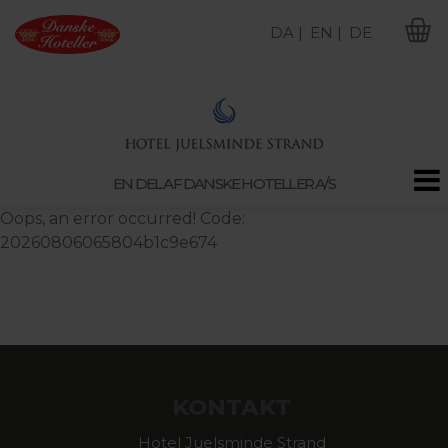
DA |
EN |
DE
M
EN DEL AF DANSKE HOTELLER A/S
Oops, an error occurred! Code:
20260806065804b1c9e674
KONTAKT
Hotel Juelsminde Strand