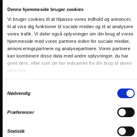
Denne hjemmeside bruger cookies
Vi bruger cookies til at tilpasse vores indhold og annoncer,
til at vise dig funktioner til sociale medier og til at analysere
vores trafik. Vi deler også oplysninger om din brug af vores
VORES HOTELLER OG KATEGORIER
hjemmeside med vores partnere inden for sociale medier,
annonceringspartnere og analysepartnere. Vores partnere
kan kombinere disse data med andre oplysninger, du har
OPLEVELSER
givet dem, eller som de har indsamlet fra din brug af deres
tjenester.
Nærområde og oplevelser
HOTEL VILDBJERG
Samtykkevalg
Nødvendig
HOTEL FALKEN
, VIDEBÆK
HOTEL HJALLERUP KRO
Præferencer
DRONNINGLUND HOTEL
HOTEL LYNGGÅRDEN
, GARNI HOTEL, HERNING
Statistik