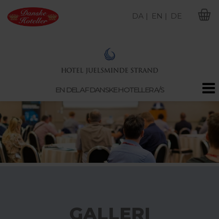
DA |
EN |
DE
M
EN DEL AF DANSKE HOTELLER A/S
GALLERI