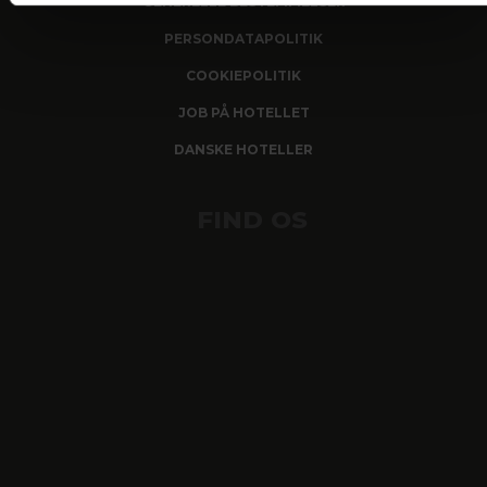
GENERELLE BESTEMMELSER
PERSONDATAPOLITIK
COOKIEPOLITIK
JOB PÅ HOTELLET
DANSKE HOTELLER
FIND OS