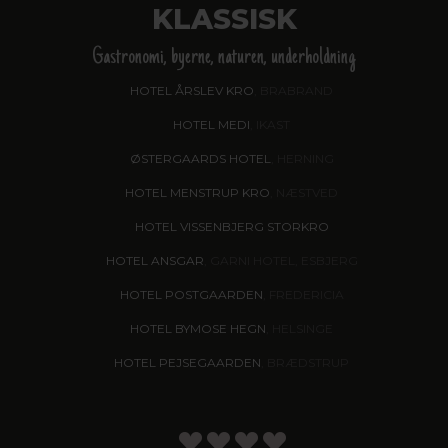
KLASSISK
Gastronomi, byerne, naturen, underholdning
HOTEL ÅRSLEV KRO
, BRABRAND
HOTEL MEDI
, IKAST
ØSTERGAARDS HOTEL
, HERNING
HOTEL MENSTRUP KRO
, NÆSTVED
HOTEL VISSENBJERG STORKRO
HOTEL ANSGAR
, GARNI HOTEL, ESBJERG
HOTEL POSTGAARDEN
, FREDERICIA
HOTEL BYMOSE HEGN
, HELSINGE
HOTEL PEJSEGAARDEN
, BRÆDSTRUP