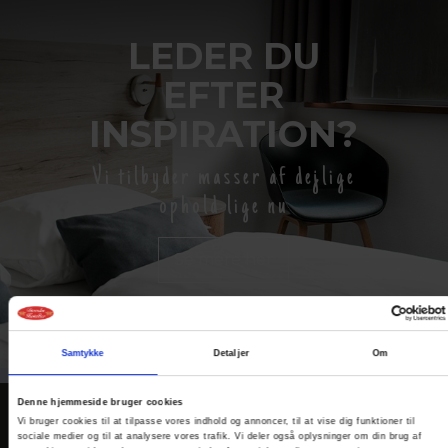
LEDER DU
EFTER
INSPIRATION?
Vi tilbyder masser af dejlige
ophold lige nu
Se mere her
Samtykke
Detaljer
Om
Denne hjemmeside bruger cookies
Vi bruger cookies til at tilpasse vores indhold og annoncer, til at vise dig funktioner til
KONTAKT
sociale medier og til at analysere vores trafik. Vi deler også oplysninger om din brug af