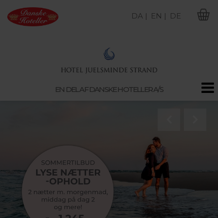
DA |
EN |
DE
M
EN DEL AF DANSKE HOTELLER A/S