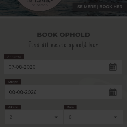
BOOK OPHOLD
Find dit næste ophold her
Ankomst
Afrejse
Voksne
Børn
2
0