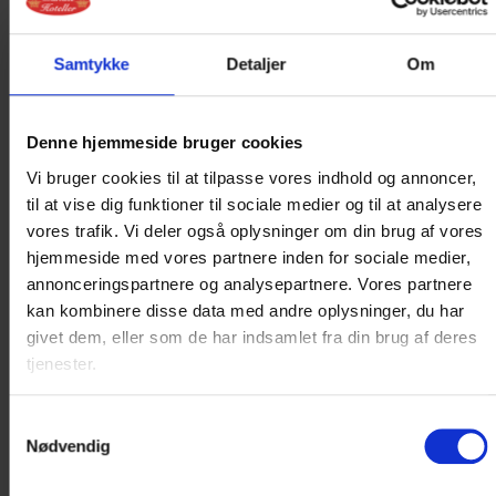
dagtimer
*
Samtykke
Detaljer
Om
Arrangør/kontaktpersonens telefonnr.
aftentimer
*
Denne hjemmeside bruger cookies
Vi bruger cookies til at tilpasse vores indhold og annoncer,
til at vise dig funktioner til sociale medier og til at analysere
vores trafik. Vi deler også oplysninger om din brug af vores
Arrangør/kontaktpersonens mailadresse
*
hjemmeside med vores partnere inden for sociale medier,
annonceringspartnere og analysepartnere. Vores partnere
kan kombinere disse data med andre oplysninger, du har
givet dem, eller som de har indsamlet fra din brug af deres
Arrangør/kontaktpersonens adresse
*
tjenester.
Samtykkevalg
Nødvendig
Forplejning