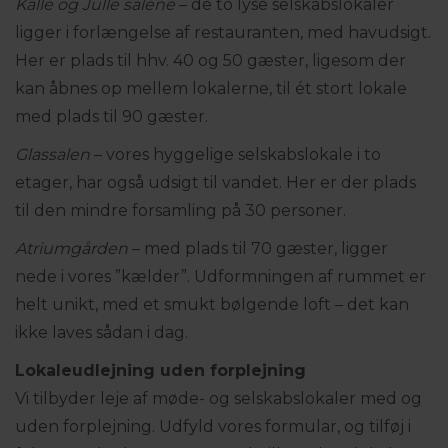
Kalle og Julle salene
– de to lyse selskabslokaler
ligger i forlængelse af restauranten, med havudsigt.
Her er plads til hhv. 40 og 50 gæster, ligesom der
kan åbnes op mellem lokalerne, til ét stort lokale
med plads til 90 gæster.
Glassalen
– vores hyggelige selskabslokale i to
etager, har også udsigt til vandet. Her er der plads
til den mindre forsamling på 30 personer.
Atriumgården
– med plads til 70 gæster, ligger
nede i vores ”kælder”. Udformningen af rummet er
helt unikt, med et smukt bølgende loft – det kan
ikke laves sådan i dag.
Lokaleudlejning uden forplejning
Vi tilbyder leje af møde- og selskabslokaler med og
uden forplejning. Udfyld vores formular, og tilføj i