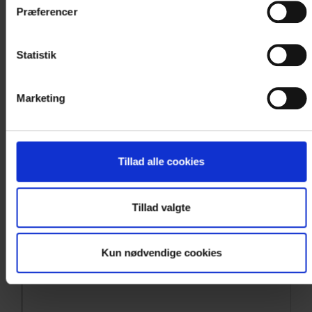
Brunch
Præferencer
Frokost
Eftermiddagskaffe m. tilbehør
Statistik
Middag - 1 ret
Marketing
Middag - 2 retter
Middag - 3 retter
Drikkevarer
Tillad alle cookies
Natmad
Andet
Tillad valgte
Bemærkninger til uddybning af forplejning
Kun nødvendige cookies