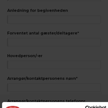
Anledning for begivenheden
Forventet antal gæster/deltagere
*
Hovedperson/-er
Arrangør/kontaktpersonens navn
*
Arrangør/kontaktpersonens telefonnr.